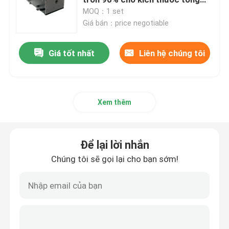
thể 705 × 368 × 161
MOQ：1 set
Giá bán：price negotiable
Laser sợi quang CW
Giá tốt nhất
Liên hệ chúng tôi
Laser sợi quang QCW
Laser sợi xung
Xem thêm
Laser sợi quang MOPA
Để lại lời nhắn
Laser sợi quang
Chúng tôi sẽ gọi lại cho bạn sớm!
Laser sợi siêu nhanh
Loại bỏ chướng ngại vật bằng laser