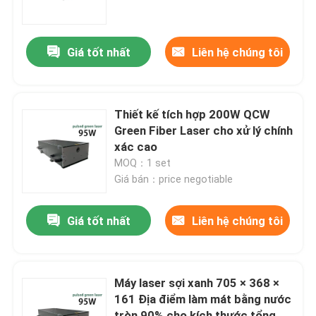
Chương trình VR
Giá tốt nhất
Liên hệ chúng tôi
Về chúng tôi
Thiết kế tích hợp 200W QCW
Tham quan nhà máy
Green Fiber Laser cho xử lý chính
xác cao
MOQ：1 set
Kiểm soát chất lượng
Giá bán：price negotiable
Liên hệ chúng tôi
Giá tốt nhất
Liên hệ chúng tôi
Yêu cầu báo giá
Máy laser sợi xanh 705 × 368 ×
161 Địa điểm làm mát bằng nước
Laser sợi xanh
tròn 90% cho kích thước tổng