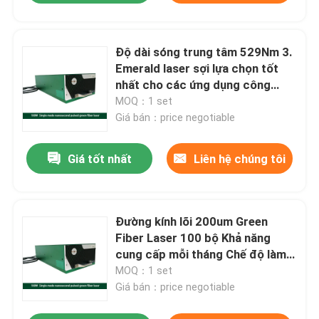
Độ dài sóng trung tâm 529Nm 3.
Emerald laser sợi lựa chọn tốt
nhất cho các ứng dụng công
nghiệp
MOQ：1 set
Giá bán：price negotiable
Giá tốt nhất
Liên hệ chúng tôi
Đường kính lõi 200um Green
Fiber Laser 100 bộ Khả năng
cung cấp mỗi tháng Chế độ làm
việc liên tục / điều chế
MOQ：1 set
Giá bán：price negotiable