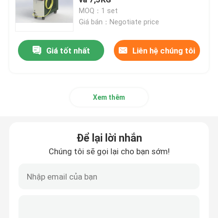
MOQ：1 set
Giá bán：Negotiate price
Laser sợi quang CW
Giá tốt nhất
Liên hệ chúng tôi
Laser sợi quang QCW
Laser sợi xung
Xem thêm
Laser sợi quang MOPA
Để lại lời nhắn
Laser sợi quang
Chúng tôi sẽ gọi lại cho bạn sớm!
Laser sợi siêu nhanh
Loại bỏ chướng ngại vật bằng laser