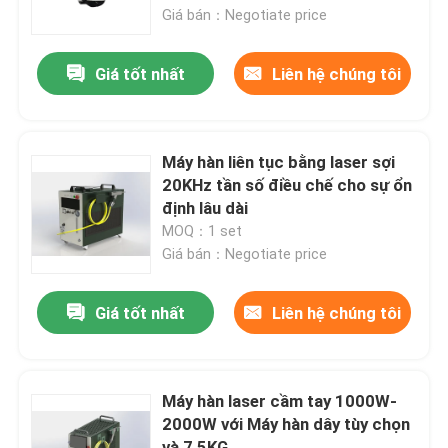
Giá bán：Negotiate price
Chương trình VR
Giá tốt nhất
Liên hệ chúng tôi
Về chúng tôi
Máy hàn liên tục bằng laser sợi
Tham quan nhà máy
20KHz tần số điều chế cho sự ổn
định lâu dài
MOQ：1 set
Kiểm soát chất lượng
Giá bán：Negotiate price
Liên hệ chúng tôi
Giá tốt nhất
Liên hệ chúng tôi
Yêu cầu báo giá
Máy hàn laser cầm tay 1000W-
2000W với Máy hàn dây tùy chọn
Laser sợi xanh
và 7,5KG