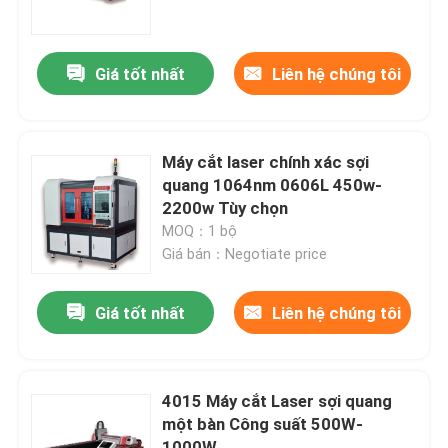
Chương trình VR
Giá tốt nhất
Liên hệ chúng tôi
Về chúng tôi
Máy cắt laser chính xác sợi
Tham quan nhà máy
quang 1064nm 0606L 450w-
2200w Tùy chọn
MOQ：1 bộ
Kiểm soát chất lượng
Giá bán：Negotiate price
Liên hệ chúng tôi
Giá tốt nhất
Liên hệ chúng tôi
Yêu cầu báo giá
4015 Máy cắt Laser sợi quang
một bàn Công suất 500W-
Laser sợi xanh
1000W