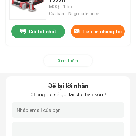
MOQ：1 bộ
Giá bán：Negotiate price
Laser sợi quang CW
Giá tốt nhất
Liên hệ chúng tôi
Laser sợi quang QCW
Laser sợi xung
Xem thêm
Laser sợi quang MOPA
Để lại lời nhắn
Laser sợi quang
Chúng tôi sẽ gọi lại cho bạn sớm!
Laser sợi siêu nhanh
Loại bỏ chướng ngại vật bằng laser