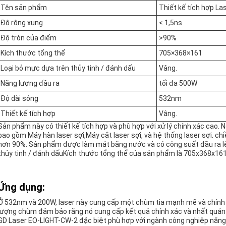
Tên sản phẩm
Thiết kế tích hợp La
Độ rộng xung
< 1,5ns
Độ tròn của điểm
>90%
Kích thước tổng thể
705×368×161
Loại bỏ mực dựa trên thủy tinh / đánh dấu
Vâng.
Năng lượng đầu ra
tối đa 500W
Độ dài sóng
532nm
Thiết kế tích hợp
Vâng.
Sản phẩm này có thiết kế tích hợp và phù hợp với xử lý chính xác cao.
bao gồm Máy hàn laser sợi,Máy cắt laser sợi, và hệ thống laser sợi. chi
hơn 90%. Sản phẩm được làm mát bằng nước và có công suất đầu ra lê
thủy tinh / đánh dấuKích thước tổng thể của sản phẩm là 705x368x161
Ứng dụng:
Ở 532nm và 200W, laser này cung cấp một chùm tia mạnh mẽ và chính 
lượng chùm đảm bảo rằng nó cung cấp kết quả chính xác và nhất quán 
GD Laser EO-LIGHT-CW-2 đặc biệt phù hợp với ngành công nghiệp năng 