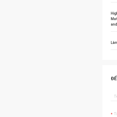
Hig
Mat
and
Làm
ĐỂ