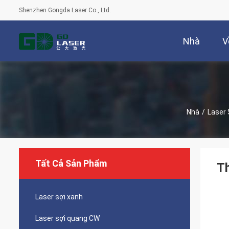
Shenzhen Gongda Laser Co., Ltd.
Nhà
V
Nhà
/
Laser 
Tất Cả Sản Phẩm
Th
Laser sợi xanh
Laser sợi quang CW