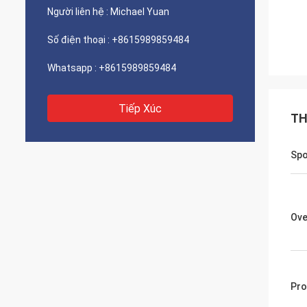
Người liên hệ :
Michael Yuan
Số điện thoại :
+8615989859484
Whatsapp :
+8615989859484
Tiếp Xúc
TH
Spo
Ove
Pro