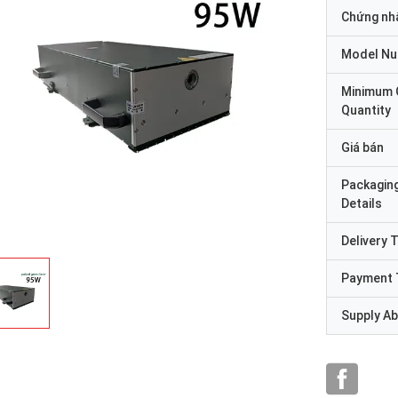
Chứng nh
Model N
Minimum 
Quantity
Giá bán
Packagin
Details
Delivery 
Payment 
Supply Abi