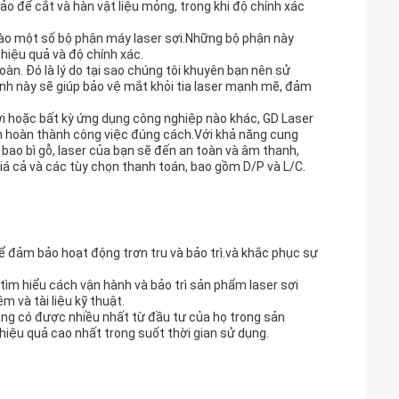
o để cắt và hàn vật liệu mỏng, trong khi độ chính xác
ào một số bộ phận máy laser sợi.Những bộ phận này
 hiệu quả và độ chính xác.
oàn. Đó là lý do tại sao chúng tôi khuyên bạn nên sử
ính này sẽ giúp bảo vệ mắt khỏi tia laser mạnh mẽ, đảm
i hoặc bất kỳ ứng dụng công nghiệp nào khác, GD Laser
ạn hoàn thành công việc đúng cách.Với khả năng cung
 bao bì gỗ, laser của bạn sẽ đến an toàn và âm thanh,
iá cả và các tùy chọn thanh toán, bao gồm D/P và L/C.
để đảm bảo hoạt động trơn tru và bảo trì.và khắc phục sự
tìm hiểu cách vận hành và bảo trì sản phẩm laser sợi
 và tài liệu kỹ thuật.
hàng có được nhiều nhất từ đầu tư của họ trong sản
iệu quả cao nhất trong suốt thời gian sử dụng.