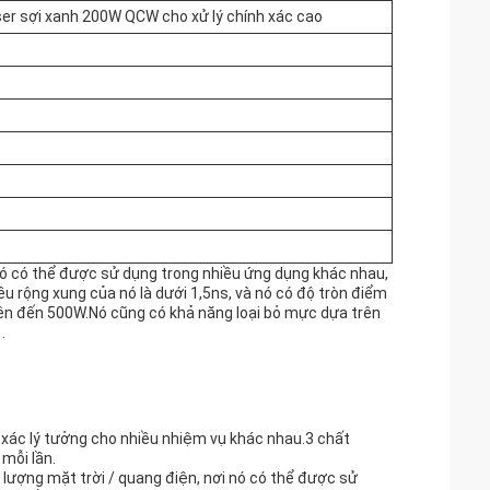
ser sợi xanh 200W QCW cho xử lý chính xác cao
 Nó có thể được sử dụng trong nhiều ứng dụng khác nhau,
ều rộng xung của nó là dưới 1,5ns, và nó có độ tròn điểm
n đến 500W.Nó cũng có khả năng loại bỏ mực dựa trên
.
xác lý tưởng cho nhiều nhiệm vụ khác nhau.3 chất
mỗi lần.
lượng mặt trời / quang điện, nơi nó có thể được sử