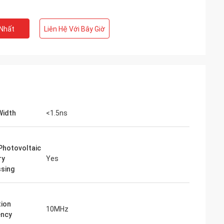
 Nhất
Liên Hệ Với Bây Giờ
Width
<1.5ns
Photovoltaic
ry
Yes
sing
tion
10MHz
ency