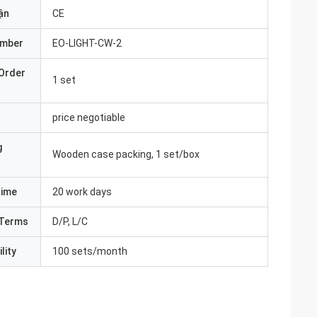
ận
CE
umber
EO-LIGHT-CW-2
Order
1 set
price negotiable
g
Wooden case packing, 1 set/box
Time
20 work days
Terms
D/P, L/C
lity
100 sets/month