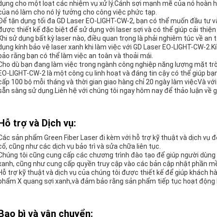
dụng cho một loạt các nhiệm vụ xử lý.Cánh sợi mạnh mẽ của nó hoàn hả
của nó làm cho nó lý tưởng cho công việc phức tạp.
Để tận dụng tối đa GD Laser EO-LIGHT-CW-2, bạn có thể muốn đầu tư v
được thiết kế đặc biệt để sử dụng với laser sợi và có thể giúp cải thiện
Khi sử dụng bất kỳ laser nào, điều quan trọng là phải nghiêm túc về an t
dụng kính bảo vệ laser xanh khi làm việc với GD Laser EO-LIGHT-CW-2.K
bảo rằng bạn có thể làm việc an toàn và thoải mái.
Cho dù bạn đang làm việc trong ngành công nghiệp năng lượng mặt trờ
EO-LIGHT-CW-2 là một công cụ linh hoạt và đáng tin cậy có thể giúp b
cấp 100 bộ mỗi tháng và thời gian giao hàng chỉ 20 ngày làm việcVà với
sẵn sàng sử dụng.Liên hệ với chúng tôi ngay hôm nay để thảo luận về g
Hỗ trợ và Dịch vụ:
Các sản phẩm Green Fiber Laser đi kèm với hỗ trợ kỹ thuật và dịch vụ 
cố, cũng như các dịch vụ bảo trì và sửa chữa liên tục.
Chúng tôi cũng cung cấp các chương trình đào tạo để giúp người dùng 
xanh, cũng như cung cấp quyền truy cập vào các bản cập nhật phần mềm
Hỗ trợ kỹ thuật và dịch vụ của chúng tôi được thiết kế để giúp khách 
phẩm X quang sợi xanh,và đảm bảo rằng sản phẩm tiếp tục hoạt động h
Bao bì và vận chuyển: