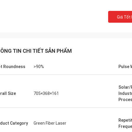
Giá Tốt
ÔNG TIN CHI TIẾT SẢN PHẨM
t Roundness
>90%
Pulse 
Solar/
rall Size
705×368×161
Indust
Proces
Repeti
duct Category
Green Fiber Laser
Frequ