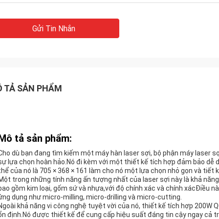
Gửi Tin Nhắn
 TẢ SẢN PHẨM
Mô tả sản phẩm:
Cho dù bạn đang tìm kiếm một máy hàn laser sợi, bộ phận máy laser sợ
sự lựa chọn hoàn hảo.Nó đi kèm với một thiết kế tích hợp đảm bảo dễ d
thể của nó là 705 × 368 × 161 làm cho nó một lựa chọn nhỏ gọn và tiết 
Một trong những tính năng ấn tượng nhất của laser sợi này là khả năng vi
bao gồm kim loại, gốm sứ và nhựa,với độ chính xác và chính xácĐiều n
ứng dụng như micro-milling, micro-drilling và micro-cutting.
Ngoài khả năng vi công nghệ tuyệt vời của nó, thiết kế tích hợp 200W
ổn định.Nó được thiết kế để cung cấp hiệu suất đáng tin cậy ngay cả t