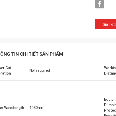
Giá Tốt
ÔNG TIN CHI TIẾT SẢN PHẨM
er Cut
Workin
Not required
ration
Distan
Equip
Dumpi
er Wavelength
1080nm
Protec
Functi