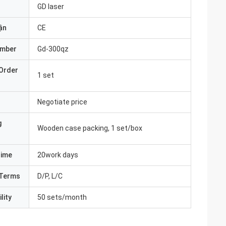
GD laser
ận
CE
umber
Gd-300qz
Order
1 set
Negotiate price
g
Wooden case packing, 1 set/box
Time
20work days
Terms
D/P, L/C
lity
50 sets/month