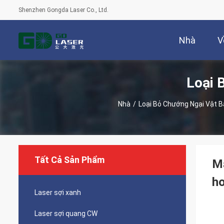
Shenzhen Gongda Laser Co., Ltd.
Nhà
V
Loại 
Nhà
/
Loại Bỏ Chướng Ngại Vật B
Tất Cả Sản Phẩm
Má
ho
Laser sợi xanh
Laser sợi quang CW