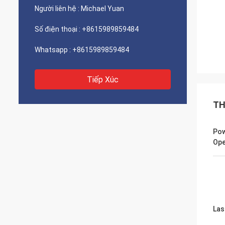
Người liên hệ :
Michael Yuan
Số điện thoại :
+8615989859484
Whatsapp :
+8615989859484
Tiếp Xúc
TH
Pow
Ope
Las