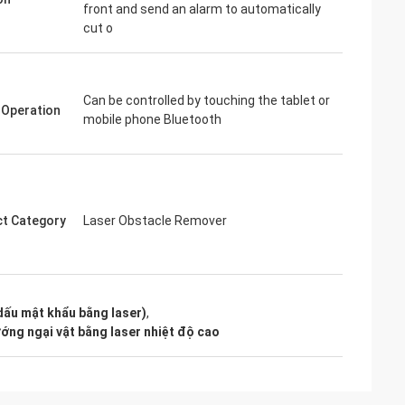
front and send an alarm to automatically
cut o
Can be controlled by touching the tablet or
 Operation
mobile phone Bluetooth
t Category
Laser Obstacle Remover
ấu mật khẩu bằng laser)
,
ớng ngại vật bằng laser nhiệt độ cao