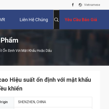
Vietnamese
 VR
Liên Hệ Chúng
Yêu Cầu Báo Giá
n Phẩm
Tôi
ất Ổn Định Với Mật Khẩu Hoặc Dấu
 cao Hiệu suất ổn định với mật khẩu
iều khiển
rigin
SHENZHEN, CHINA