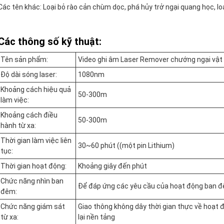
Các tên khác: Loại bỏ rào cản chùm dọc, phá hủy trở ngại quang học, loạ
Các thông số kỹ thuật:
Tên sản phẩm:
Video ghi âm Laser Remover chướng ngại vật đ
Độ dài sóng laser:
1080nm
Khoảng cách hiệu quả
50-300m
làm việc:
Khoảng cách điều
50-300m
hành từ xa:
Thời gian làm việc liên
30~60 phút ((một pin Lithium)
tục:
Thời gian hoạt động:
Khoảng giây đến phút
Chức năng nhìn ban
Để đáp ứng các yêu cầu của hoạt động ban 
đêm:
Chức năng giám sát
Giao thông không dây thời gian thực về hoạt độ
từ xa:
lại nền tảng