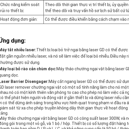
Chức năng kiểm soát
Theo dõi thời gian thực vị trí thiết bị, ủy quy
rủi ro thiết bị:
thể theo dõi và truy vấn hồ sơ lịch sử bất cứ l
Hoạt động đơn giản:
Có thể được điều khiển bằng cách chạm vào m
Ứng dụng:
Máy tắt nhiễu laser:
Thiết bị loại bỏ trở ngại bằng laser GD có thể được
đặt gần nguồn nhiễu laser, và nó sẽ làm việc để loại bỏ nhiễu.Điều này 
thường được sử dụng.
Máy loại bỏ rào cản chùm dọc:
Máy tháo chướng ngại vật bằng laser G
quang dọc.
Laser Barrier Disengager:
Máy cắt ngang laser GD có thể được sử dụng
GD laser remover chướng ngại vật có một số tính năng làm cho nó một
nhau.nó có một kính thiên văn phóng to cao cho phép nó làm việc cả n
có thể phát hiện người và động vật ở gần thiết bị và dừng laser nếu cầ
vi có thể dừng ánh sáng trong khu vực hình quạt trong phạm vi đầu ra
giám sát từ xa cho phép truyền không dây thời gian thực về hoạt động tại
tảng.
Máy tháo chướng ngại vật bằng laser GD có công suất laser 300W, và nó
đóng gói trong một vỏ gỗ, và 1 bộ / hộp. Thiết bị có số lượng đặt hàng t
thanh toán bao gồm D / P và L / C, và khả năng cung cấp là 50 bộ / thán