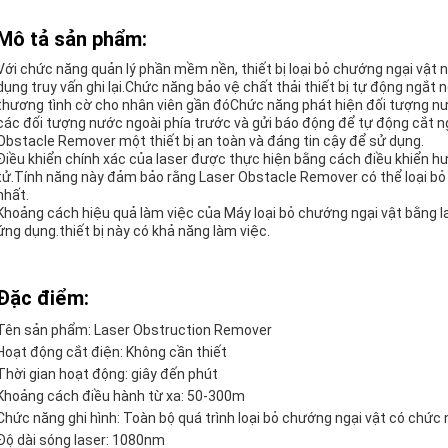
Mô tả sản phẩm:
Với chức năng quản lý phần mềm nền, thiết bị loại bỏ chướng ngại vật 
dụng truy vấn ghi lại.Chức năng bảo vệ chất thải thiết bị tự động ngắt 
thương tình cờ cho nhân viên gần đóChức năng phát hiện đối tượng nư
các đối tượng nước ngoài phía trước và gửi báo động để tự động cắt 
Obstacle Remover một thiết bị an toàn và đáng tin cậy để sử dụng.
Điều khiển chính xác của laser được thực hiện bằng cách điều khiển h
tử.Tính năng này đảm bảo rằng Laser Obstacle Remover có thể loại bỏ 
nhất.
Khoảng cách hiệu quả làm việc của Máy loại bỏ chướng ngại vật bằng l
ứng dụng.thiết bị này có khả năng làm việc.
Đặc điểm:
Tên sản phẩm: Laser Obstruction Remover
Hoạt động cắt điện: Không cần thiết
Thời gian hoạt động: giây đến phút
Khoảng cách điều hành từ xa: 50-300m
Chức năng ghi hình: Toàn bộ quá trình loại bỏ chướng ngại vật có chức 
Độ dài sóng laser: 1080nm