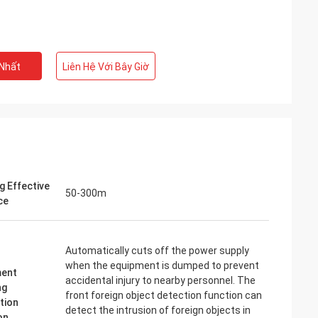
 Nhất
Liên Hệ Với Bây Giờ
g Effective
50-300m
ce
Automatically cuts off the power supply
when the equipment is dumped to prevent
ment
accidental injury to nearby personnel. The
ng
front foreign object detection function can
tion
detect the intrusion of foreign objects in
on