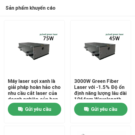
Sản phẩm khuyến cáo
Máy laser sợi xanh là
3000W Green Fiber
giải pháp hoàn hảo cho
Laser với -1.5% Độ ổn
nhu cầu cắt laser của
định năng lượng lâu dài
Nhà
doanh nghiệp của bạn
1064nm Wavelength
cho nhà máy sản xuất
Gửi yêu cầu
Gửi yêu cầu
Các sản phẩm
Video