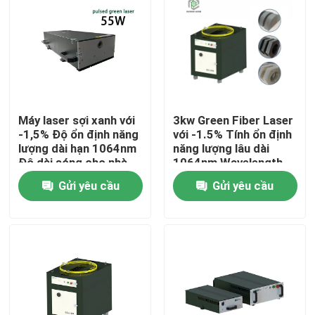
Chương trình VR
Về chúng tôi
Máy laser sợi xanh với
3kw Green Fiber Laser
Tham quan nhà máy
-1,5% Độ ổn định năng
với -1.5% Tính ổn định
lượng dài hạn 1064nm
năng lượng lâu dài
Độ dài sóng cho nhà
1064nm Wavelength
Kiểm soát chất lượng
máy sản xuất
cho nhà máy sản xuất
Gửi yêu cầu
Gửi yêu cầu
Liên hệ chúng tôi
Yêu cầu báo giá
Laser sợi xanh