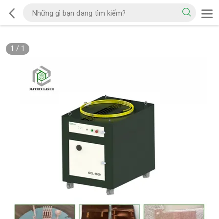
1
/
1