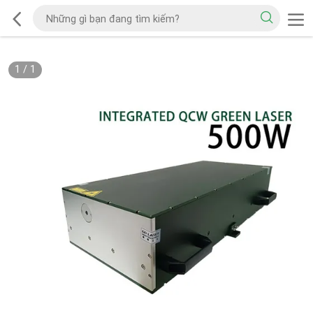
1
/
1