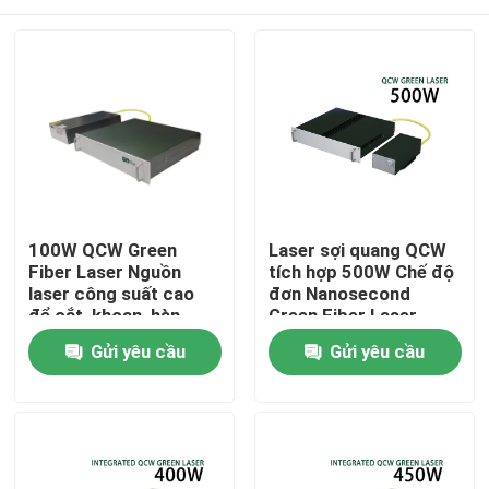
100W QCW Green
Laser sợi quang QCW
Fiber Laser Nguồn
tích hợp 500W Chế độ
laser công suất cao
đơn Nanosecond
để cắt, khoan, hàn
Green Fiber Laser
200W 300W 500W
Nhà
Gửi yêu cầu
Gửi yêu cầu
Các sản phẩm
Video