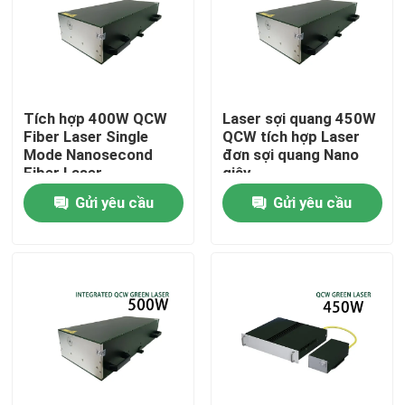
Chương trình VR
Về chúng tôi
Tích hợp 400W QCW
Laser sợi quang 450W
Fiber Laser Single
QCW tích hợp Laser
Mode Nanosecond
đơn sợi quang Nano
Tham quan nhà máy
Fiber Laser
giây
Gửi yêu cầu
Gửi yêu cầu
Kiểm soát chất lượng
Liên hệ chúng tôi
Yêu cầu báo giá
Laser sợi xanh