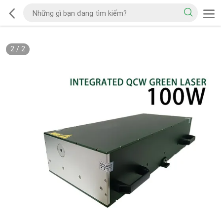
2
/
2