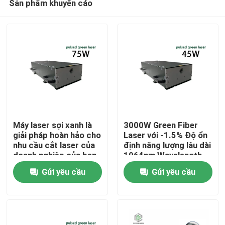
Sản phẩm khuyến cáo
Máy laser sợi xanh là
3000W Green Fiber
giải pháp hoàn hảo cho
Laser với -1.5% Độ ổn
nhu cầu cắt laser của
định năng lượng lâu dài
doanh nghiệp của bạn
1064nm Wavelength
Nhà
cho nhà máy sản xuất
Gửi yêu cầu
Gửi yêu cầu
Các sản phẩm
Video