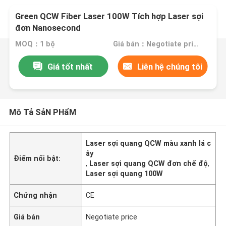
Green QCW Fiber Laser 100W Tích hợp Laser sợi
đơn Nanosecond
MOQ：1 bộ
Giá bán：Negotiate price
Giá tốt nhất
Liên hệ chúng tôi
Mô Tả SảN PHẩM
Laser sợi quang QCW màu xanh lá c
ây
Điểm nổi bật:
,
Laser sợi quang QCW đơn chế độ
,
Laser sợi quang 100W
Chứng nhận
CE
Giá bán
Negotiate price