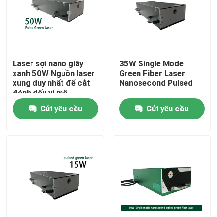
Chương trình VR
Về chúng tôi
Laser sợi nano giây
35W Single Mode
xanh 50W Nguồn laser
Green Fiber Laser
xung duy nhất để cắt
Nanosecond Pulsed
Tham quan nhà máy
đánh dấu vi mô
Gửi yêu cầu
Gửi yêu cầu
Kiểm soát chất lượng
Liên hệ chúng tôi
Yêu cầu báo giá
Laser sợi xanh