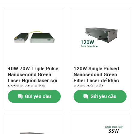
40W 70W Triple Pulse
120W Single Pulsed
Nanosecond Green
Nanosecond Green
Laser Nguồn laser sợi
Fiber Laser để khắc
532nm cho xử lý
đánh dấu cắt
quang điện
Nhà
Gửi yêu cầu
Gửi yêu cầu
Các sản phẩm
Video