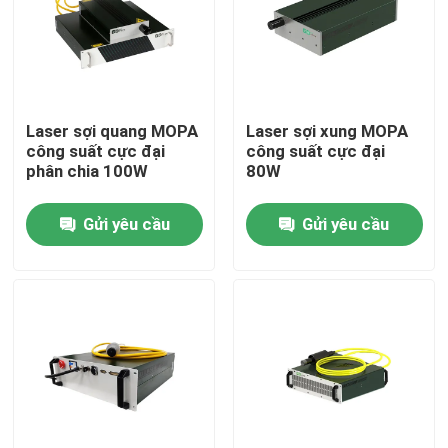
Chương trình VR
Về chúng tôi
Laser sợi quang MOPA
Laser sợi xung MOPA
công suất cực đại
công suất cực đại
phân chia 100W
80W
Tham quan nhà máy
Gửi yêu cầu
Gửi yêu cầu
Kiểm soát chất lượng
Liên hệ chúng tôi
Yêu cầu báo giá
Laser sợi xanh