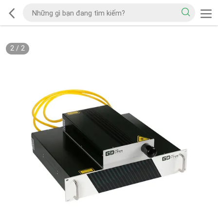
2
/
2