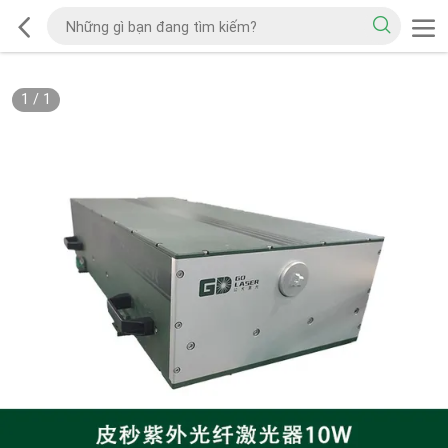
1
/
1