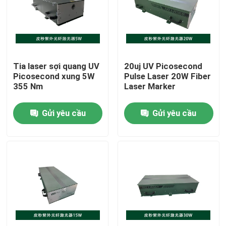
Chương trình VR
Về chúng tôi
Tia laser sợi quang UV
20uj UV Picosecond
Picosecond xung 5W
Pulse Laser 20W Fiber
355 Nm
Laser Marker
Tham quan nhà máy
Gửi yêu cầu
Gửi yêu cầu
Kiểm soát chất lượng
Liên hệ chúng tôi
Yêu cầu báo giá
Laser sợi xanh