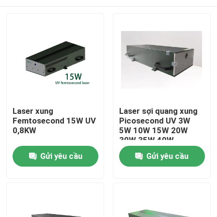
Laser xung
Laser sợi quang xung
Femtosecond 15W UV
Picosecond UV 3W
0,8KW
5W 10W 15W 20W
30W 35W 40W
Nhà
Gửi yêu cầu
Gửi yêu cầu
Các sản phẩm
Video