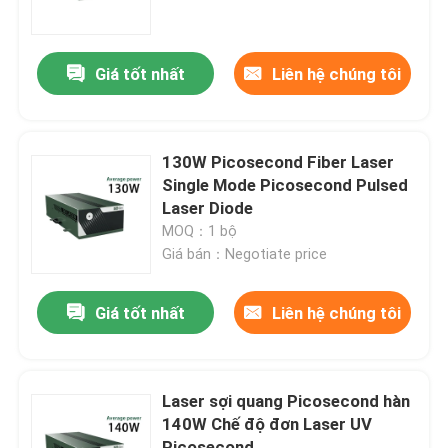
Chương trình VR
Giá tốt nhất
Liên hệ chúng tôi
Về chúng tôi
130W Picosecond Fiber Laser
Tham quan nhà máy
Single Mode Picosecond Pulsed
Laser Diode
MOQ：1 bộ
Kiểm soát chất lượng
Giá bán：Negotiate price
Liên hệ chúng tôi
Giá tốt nhất
Liên hệ chúng tôi
Yêu cầu báo giá
Laser sợi quang Picosecond hàn
140W Chế độ đơn Laser UV
Laser sợi xanh
Picosecond