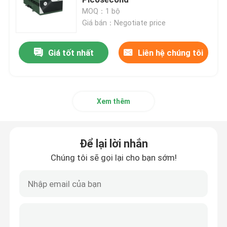
MOQ：1 bộ
Giá bán：Negotiate price
Laser sợi quang CW
Giá tốt nhất
Liên hệ chúng tôi
Laser sợi quang QCW
Laser sợi xung
Xem thêm
Laser sợi quang MOPA
Để lại lời nhắn
Laser sợi quang
Chúng tôi sẽ gọi lại cho bạn sớm!
Laser sợi siêu nhanh
Loại bỏ chướng ngại vật bằng laser