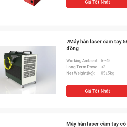
Giá Tốt Nhất
7Máy hàn laser cầm tay.5
đồng
Working Ambient Temperature(℃):
5~45
Long Term Power Stability(%):
<3
Net Weight(kg):
85±5kg
Giá Tốt Nhất
Máy hàn laser cầm tay có 