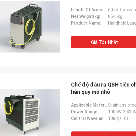
Length Of Armor Cable(m):
5(Customizab
Net Weight(kg):
85±5kg
Product Name:
Handheld Lase
Giá Tốt Nhất
Chế độ đầu ra QBH tiêu c
hàn quy mô nhỏ
Applicable Materials:
Power Range:
1000W-2000
Central Wavelength(nm):
1080(±10)