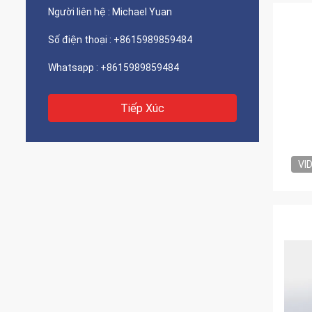
Người liên hệ :
Michael Yuan
Số điện thoại :
+8615989859484
Whatsapp :
+8615989859484
Tiếp Xúc
VI