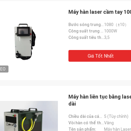
Máy hàn laser cầm tay 1
Bước sóng trung tâm（nm）:
1080（±10）
Công suất trung bình（W）:
1000W
Công suất tiêu thụ định mức (kW):
3,5
Giá Tốt Nhất
DEO
Máy hàn liên tục bằng las
dài
Chiều dài của cáp áo giáp (m):
5 (Tùy chỉnh)
Vòi hàn có thể thay thế:
Vâng
Tên sản phẩm:
Máy hàn Laser