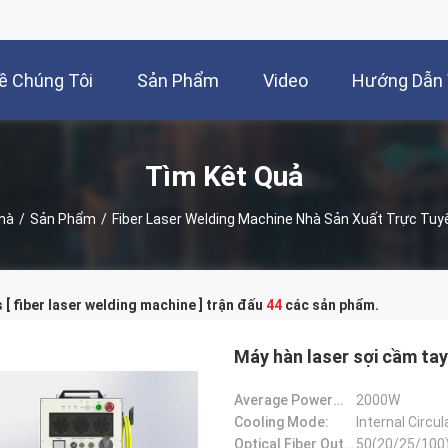
ề Chúng Tôi
Sản Phẩm
Video
Hướng Dẫn
Tìm Kêt Quả
hà
/
Sản Phẩm
/
Fiber Laser Welding Machine Nhà Sản Xuất Trực Tuy
[ fiber laser welding machine ] trận đấu
44
các sản phẩm.
Máy hàn laser sợi cầm ta
Average Power（W）:
2000W
Cooling Mode:
Internal Circul
Optical Fiber Output Core Diameter(um):
50(20/25/100