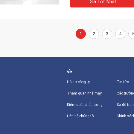
Giá Tốt Nhất
1
2
3
4
về
Hồ sơ công ty
Tin tức
Tham quan nhà máy
Các trườn
Kiểm soát chất lượng
Sơ đồ tra
Liên hệ chúng tôi
Chính sác