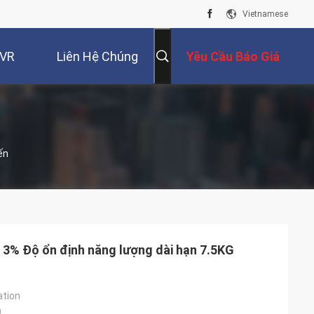
Vietnamese
 VR
Liên Hệ Chúng
Yêu Cầu Báo Giá
Tôi
ến
y 3% Độ ổn định năng lượng dài hạn 7.5KG
ation
)