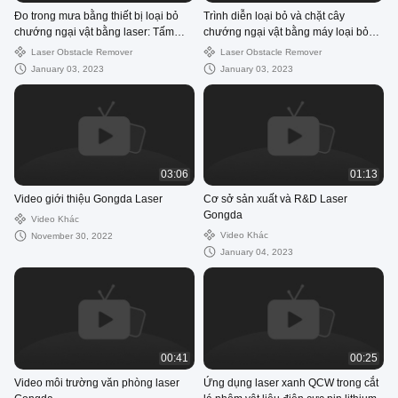
Đo trong mưa bằng thiết bị loại bỏ
Trình diễn loại bỏ và chặt cây
chướng ngại vật bằng laser: Tấm
chướng ngại vật bằng máy loại bỏ
thép 1,4MM bị vỡ trong 16s
chướng ngại vật bằng laser
Laser Obstacle Remover
Laser Obstacle Remover
January 03, 2023
January 03, 2023
03:06
01:13
Video giới thiệu Gongda Laser
Cơ sở sản xuất và R&D Laser
Gongda
Video Khác
Video Khác
November 30, 2022
January 04, 2023
00:41
00:25
Video môi trường văn phòng laser
Ứng dụng laser xanh QCW trong cắt