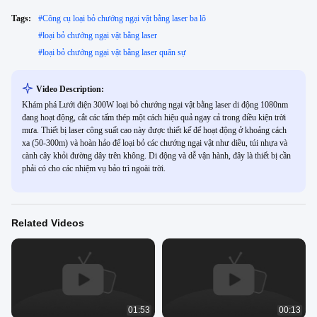
Tags:
#
Công cụ loại bỏ chướng ngại vật bằng laser ba lô
#
loại bỏ chướng ngại vật bằng laser
#
loại bỏ chướng ngại vật bằng laser quân sự
Video Description:
Khám phá Lưới điện 300W loại bỏ chướng ngại vật bằng laser di động 1080nm
đang hoạt động, cắt các tấm thép một cách hiệu quả ngay cả trong điều kiện trời
mưa. Thiết bị laser công suất cao này được thiết kế để hoạt động ở khoảng cách
xa (50-300m) và hoàn hảo để loại bỏ các chướng ngại vật như diều, túi nhựa và
cành cây khỏi đường dây trên không. Di động và dễ vận hành, đây là thiết bị cần
phải có cho các nhiệm vụ bảo trì ngoài trời.
Related Videos
01:53
00:13