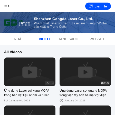
Liên Hệ
Shenzhen Gongda Laser Co., Ltd.
Phẩm chất Laser sợi xanh, Laser sợi quang CW nhà
sản xuất từ ​​Trung Quốc
NHÀ
VIDEO
DANH SÁCH PHÁT
WEBSITE
All Videos
00:13
00:09
Ứng dụng Laser sợi xung MOPA
Ứng dụng Laser sợi quang MOPA
trong hàn vật liệu nhôm và niken
trong việc tẩy sơn bề mặt cột điện
January 04, 2023
January 04, 2023