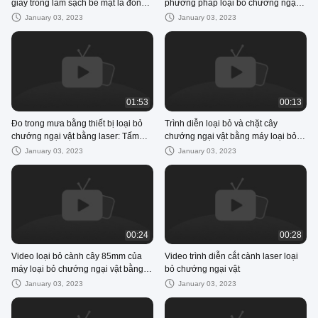
giây trong làm sạch bề mặt lá đồng
phương pháp loại bỏ chướng ngại
bằng laser
vật bằng laser
January 03, 2023
January 03, 2023
01:53
00:13
Đo trong mưa bằng thiết bị loại bỏ
Trình diễn loại bỏ và chặt cây
chướng ngại vật bằng laser: Tấm
chướng ngại vật bằng máy loại bỏ
thép 1,4MM bị vỡ trong 16s
chướng ngại vật bằng laser
January 03, 2023
January 03, 2023
00:24
00:28
Video loại bỏ cành cây 85mm của
Video trình diễn cắt cành laser loại
máy loại bỏ chướng ngại vật bằng
bỏ chướng ngại vật
laser
January 03, 2023
January 03, 2023