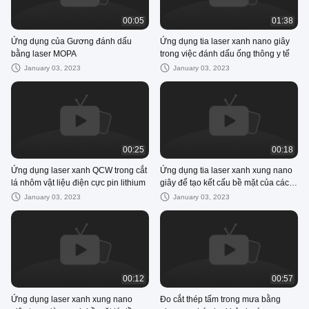
00:05
01:38
Ứng dụng của Gương đánh dấu
Ứng dụng tia laser xanh nano giây
bằng laser MOPA
trong việc đánh dấu ống thông y tế
January 03, 2023
January 03, 2023
00:25
00:18
Ứng dụng laser xanh QCW trong cắt
Ứng dụng tia laser xanh xung nano
lá nhôm vật liệu điện cực pin lithium
giây để tạo kết cấu bề mặt của các
bộ phận phích cắm hàng không
January 03, 2023
January 03, 2023
00:12
00:57
Ứng dụng laser xanh xung nano
Đo cắt thép tấm trong mưa bằng