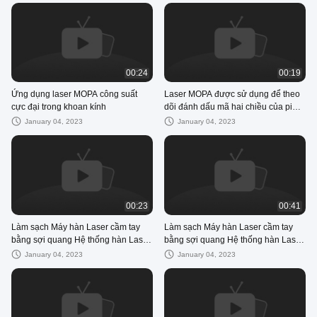
00:24
00:19
Ứng dụng laser MOPA công suất
Laser MOPA được sử dụng để theo
cực đại trong khoan kính
dõi đánh dấu mã hai chiều của pin
vỏ nhôm vuông
January 04, 2023
January 04, 2023
00:23
00:41
Làm sạch Máy hàn Laser cầm tay
Làm sạch Máy hàn Laser cầm tay
bằng sợi quang Hệ thống hàn Laser
bằng sợi quang Hệ thống hàn Laser
Lightweld 1500 liên tục
Lightweld 1500 liên tục
January 04, 2023
January 04, 2023