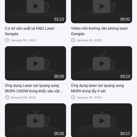
01:13
00:41
Cơ sở sản xuất và R&D Laser
Video môi trường văn phòng laser
Gongda
Gongda
January 04, 2023
January 04, 2023
00:30
00:13
Ứng dụng Laser sợi quang xung
Ứng dụng laser sợi quang xung
MOPA 1000W trong khắc sâu vật
MOPA trong tẩy rỉ sét
liệu bán dẫn Xe silicon
January 04, 2023
January 04, 2023
00:26
00:17